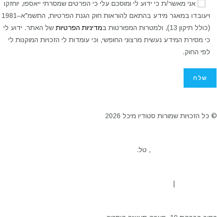
אני מאשר/ת כי ידוע לי ומוסכם עלי כי הפרטים שמסרתי ייאספו, יוחזקו
ויעובדו במאגר מידע בהתאם להוראות חוק הגנת הפרטיות, התשמ"א–1981
(כולל תיקון 13), ולמטרות המפורטות ב
מדיניות הפרטיות
של האתר. ידוע לי
כי מסירת המידע נעשית מרצוני החופשי, וכי עומדות לי הזכויות המוקנות לי
לפי החוק.
© כל הזכויות שמורות סטודיו מיכל 2026
michal@mstudio.co.il
, טל.
04-6272327
הצהרת נגישות
|
מדיניות פרטיות