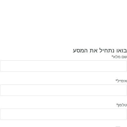
בואו נתחיל את המסע
שם מלא*
אימייל*
טלפון*