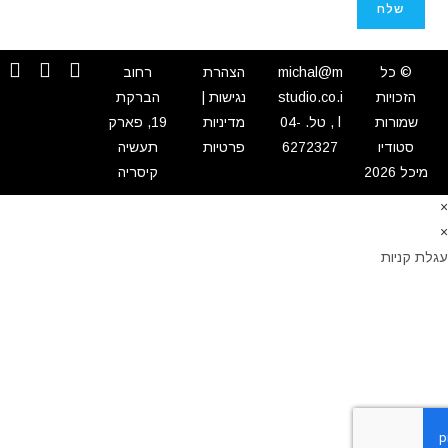
© כל
michal@m
הצהרת
רחוב
הזכויות
studio.co.i
נגישות
|
הברקת
שמורות
l
, טל.
04-
מדיניות
19, פארק
סטודיו
6272327
פרטיות
תעשיה
כל 2026
קיסריה
 קניות