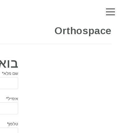
Orthospace
בוא
שם מלא*
אימייל*
טלפון*